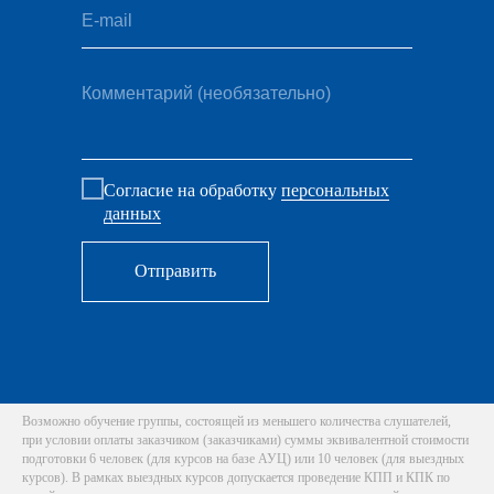
E-mail
Комментарий (необязательно)
Согласие на обработку
персональных
данных
Отправить
Возможно обучение группы, состоящей из меньшего количества слушателей,
при условии оплаты заказчиком (заказчиками) суммы эквивалентной стоимости
подготовки 6 человек (для курсов на базе АУЦ) или 10 человек (для выездных
курсов). В рамках выездных курсов допускается проведение КПП и КПК по