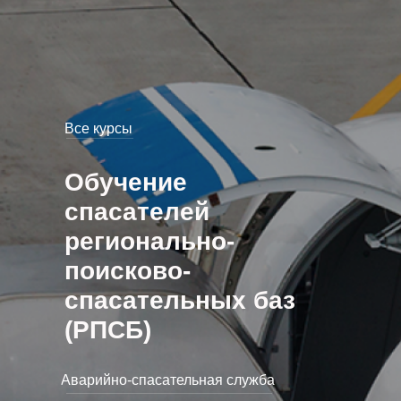
Все курсы
Обучение
спасателей
регионально-
поисково-
спасательных баз
(РПСБ)
Аварийно-спасательная служба