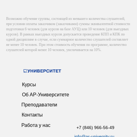
Возможно обучение группы, состоящей из меньшего количества слушателей,
при условии оплаты заказчиком (заказчиками) суммы эквивалентной стоимости
подготовки 6 человек (для курсов на базе АУЦ) или 10 человек (для выездных
курсов). В рамках выездных курсов допускается проведение КПП и КПК по
одной дисциплине в случае, если суммарное количество слушателей составляет
не менее 10 человек. При этом стоимость обучения по программе, количество
слушателей которой менее 10 человек, увеличивается на 10%.
Курсы
Об АР-Университете
Преподаватели
Контакты
Работа у нас
+7 (846) 966-56-49
info@ar-university.ru