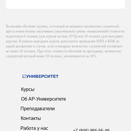
Возможно обучение группы, состоящей из меньшего количества слушателей,
при условии оплаты заказчиком (заказчиками) суммы эквивалентной стоимости
подготовки 6 человек (для курсов на базе АУЦ) или 10 человек (для выездных
курсов). В рамках выездных курсов допускается проведение КПП и КПК по
одной дисциплине в случае, если суммарное количество слушателей составляет
не менее 10 человек. При этом стоимость обучения по программе, количество
слушателей которой менее 10 человек, увеличивается на 10%.
Курсы
Об АР-Университете
Преподаватели
Контакты
Работа у нас
+7 (846) 966-56-49