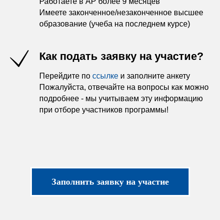
Работаете в АР более 9 месяцев
Имеете законченное/незаконченное высшее
образование (учеба на последнем курсе)
Как подать заявку на участие?
Как проходит отбор в
программу?
Перейдите по
ссылке
и заполните анкету
1
этап
2
этап
Пожалуйста, отвечайте на вопросы как можно
прохождение онлайн-
сбор и анализ анкет
подробнее - мы учитываем эту информацию
тестирования на умение
и рекомендаций от
работать с текстовой и
руководителей
при отборе участников программы!
числовой информацией
3
этап
4
этап
утверждение списка
прохождение
участников на Кадровом
личностного опросника
комитете аэропорта
и встреча с HR
5
этап
утверждение финального
Заполнить заявку на участие
списка участников
программы на Кадровом
комитете УК Аэропорты
Регионов